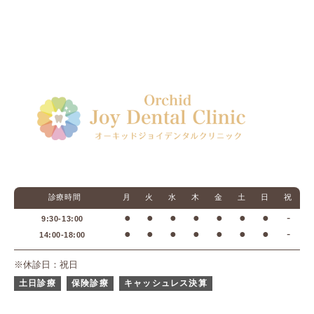
診療時間
月
火
水
木
金
土
日
祝
●
●
●
●
●
●
●
-
9:30-13:00
●
●
●
●
●
●
●
-
14:00-18:00
※休診日：祝日
土日診療
保険診療
キャッシュレス決算