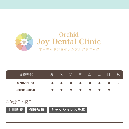
診療時間
月
火
水
木
金
土
日
祝
●
●
●
●
●
●
●
-
9:30-13:00
●
●
●
●
●
●
●
-
14:00-18:00
※休診日：祝日
土日診療
保険診療
キャッシュレス決算