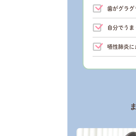
歯がグラグ
自分でうま
嚥性肺炎に