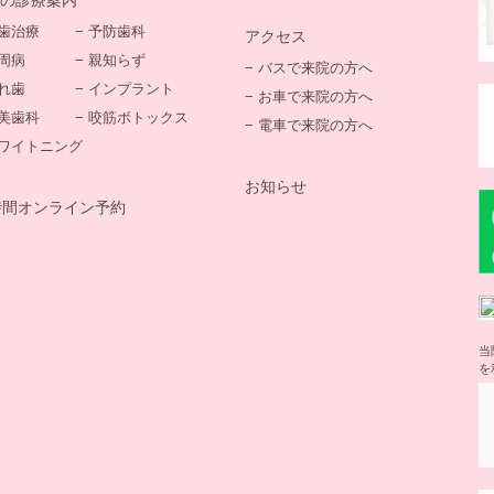
虫歯治療
− 予防歯科
アクセス
歯周病
− 親知らず
− バスで来院の方へ
入れ歯
− インプラント
− お車で来院の方へ
審美歯科
− 咬筋ボトックス
− 電車で来院の方へ
ホワイトニング
お知らせ
時間オンライン予約
当
を